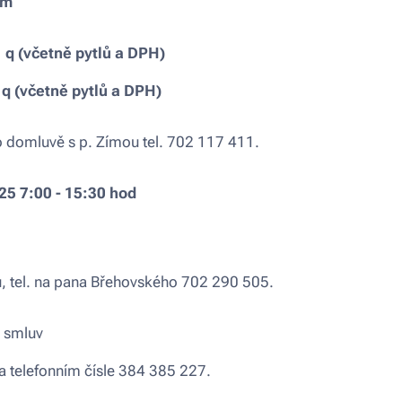
ům
1 q (včetně pytlů a DPH)
 q (včetně pytlů a DPH)
o domluvě s p. Zímou tel. 702 117 411.
025 7:00 - 15:30 hod
ů, tel. na pana Břehovského 702 290 505.
 smluv
na telefonním čísle 384 385 227.