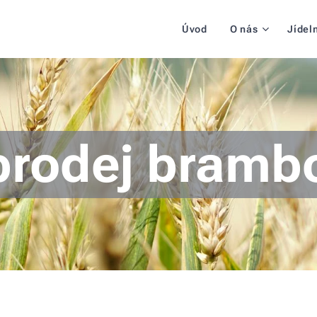
Úvod
O nás
Jídeln
prodej brambo