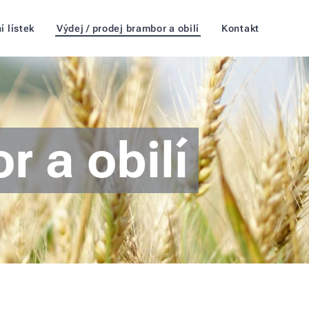
í lístek
Výdej / prodej brambor a obilí
Kontakt
r a obilí