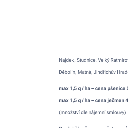
Najdek, Studnice, Velký Ratmíro
Děbolín, Matná, Jindřichův Hra
max 1,5 q / ha – cena pšenice 5
max 1,5 q / ha – cena ječmen 4
(množství dle nájemní smlouvy)