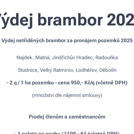
ýdej brambor 20
Výdej netříděných brambor za pronájem pozemků 2025
Najdek, Matná, Jindřichův Hradec, Radouňka
Studnice, Velký Ratmírov, Lodhéřov, Děbolín
- 2 q / 1 ha pozemku - cena 950,- Kč/q (včetně DPH)
(množství dle nájemní smlouvy)
Prodej členům a zaměstnancům
- 1 paleta na osobu / 1100,- Kč (včetně DPH)